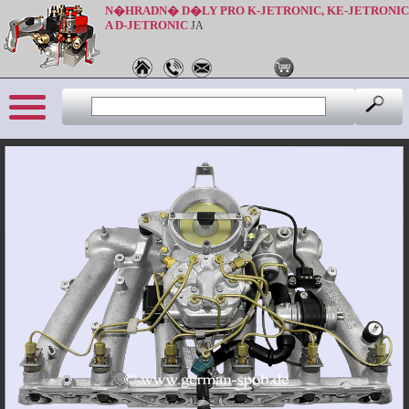
N�HRADN� D�LY PRO K-JETRONIC, KE-JETRONIC
A D-JETRONIC
JA
Sprache: cz