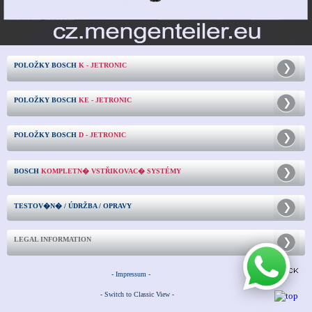
POLOŽKY BOSCH
K - JETRONIC
POLOŽKY BOSCH
KE - JETRONIC
POLOŽKY BOSCH
D - JETRONIC
BOSCH
KOMPLETN� VSTŘIKOVAC� SYSTÉMY
TESTOV�N� / ÚDRŽBA / OPRAVY
LEGAL INFORMATION
- Impressum -
- Switch to Classic View -