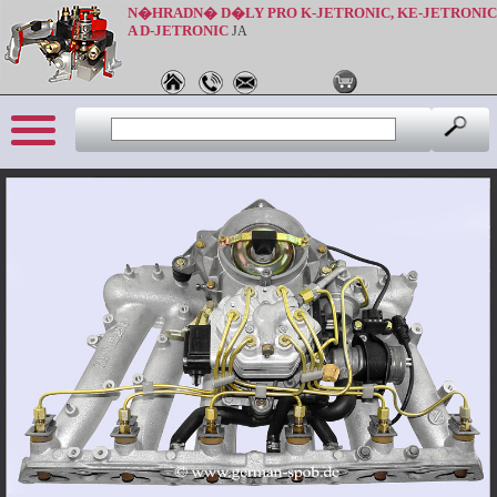
N�HRADN� D�LY PRO K-JETRONIC, KE-JETRONIC
A D-JETRONIC
JA
Sprache: cz