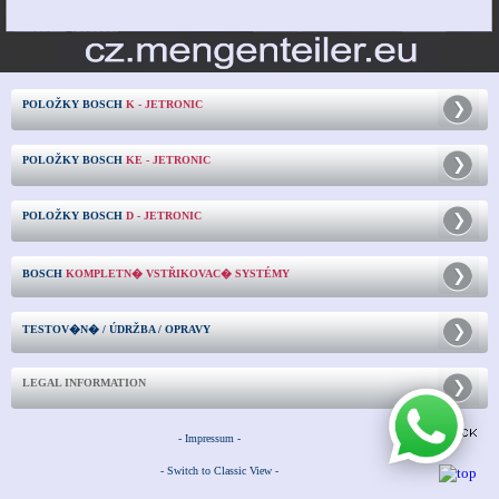
POLOŽKY BOSCH
K - JETRONIC
POLOŽKY BOSCH
KE - JETRONIC
POLOŽKY BOSCH
D - JETRONIC
BOSCH
KOMPLETN� VSTŘIKOVAC� SYSTÉMY
TESTOV�N� / ÚDRŽBA / OPRAVY
LEGAL INFORMATION
- Impressum -
- Switch to Classic View -