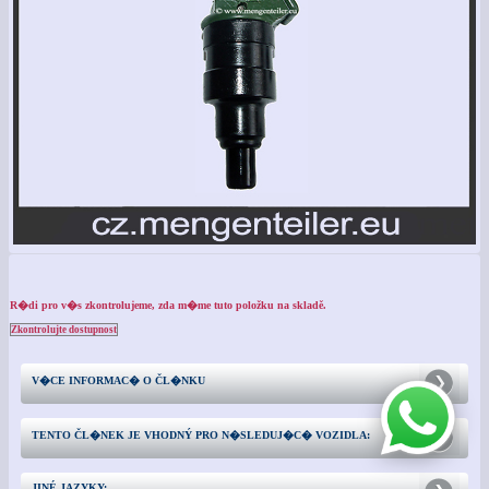
R�di pro v�s zkontrolujeme, zda m�me tuto položku na skladě.
Zkontrolujte dostupnost
V�CE INFORMAC� O ČL�NKU
TENTO ČL�NEK JE VHODNÝ PRO N�SLEDUJ�C� VOZIDLA:
JINÉ JAZYKY: