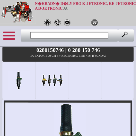
N�HRADN� D�LY PRO K-JETRONIC, KE-JETRONIC
A D-JETRONIC
JA
0280150746 | 0 280 150 746
INJEKTOR BOSCH 👉 REGENERUJE SE 👈 | HYUNDAI