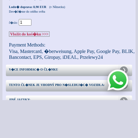
Lodn� doprava: 8,90 EUR
(v Německu)
Dov�ž�me do celého světa
č�slo:
Vložit do koš�ku >>>
Payment Methods:
Visa, Mastercard, �berweisung, Apple Pay, Google Pay, BLIK,
Bancontact, EPS, Giropay, iDEAL, Przelewy24
V�CE INFORMAC� O ČL�NKU
TENTO ČL�NEK JE VHODNÝ PRO N�SLEDUJ�C� VOZIDLA:
JINÉ JAZYKY:
KONTAKT
DODATEČNÉ INFORMACE: